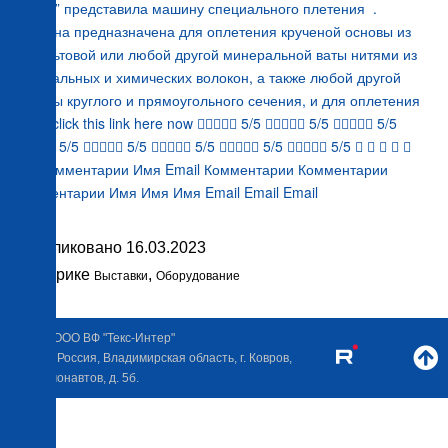
Интер” представила машину специального плетения .
Машина предназначена для оплетения крученой основы из
базальтовой или любой другой минеральной ваты нитями из
натуральных и химических волокон, а также любой другой
основы круглого и прямоугольного сечения, и для оплетения
труб. click this link here now  5/5  5/5  5/5
 5/5  5/5  5/5  5/5  5/5     
5/5 Комментарии Имя Email Комментарии Комментарии
Комментарии Имя Имя Имя Email Email Email
Опубликовано
16.03.2023
В рубрике
,
Выставки
Оборудование
2026 © ООО ВФ "Текс-Интер"
601911, Россия, Владимирская область, г. Ковров,
ул. Космонавтов, д. 5б.