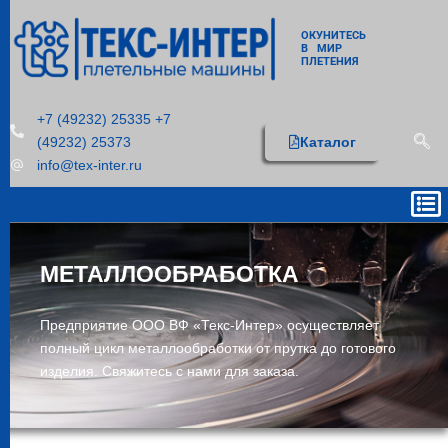
ОКУНИТЕСЬ
В МИР
ПЛЕТЕНИЯ
+7 (49232) 25335 +7
(49232) 25373
Каталог
info@tex-inter.ru
МЕТАЛЛООБРАБОТКА
Предприятие ООО ВФ «Текс-Интер» осуществляет
полный цикл металлообработки
от прутка до готового
изделия.
Свяжитесь с нами для заказа.