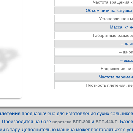
Частота вращения к
Объем нити на катушке
Установленная м
Масса, кг, 
Габаритные размеры
– дли
– шир
– выс
Напряжение пи
Частота переменн
Плотность плетения, п
плетения
предназначена для изготовления сухих сальнико
. Производится на базе
и
.
Базов
веретена ВПП-800
ВПП-440-П
ии в тару​. Дополнительно машина может поставляться: с у