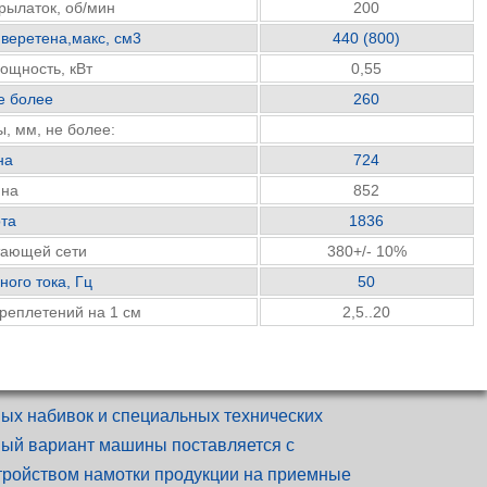
рылаток, об/мин
200
 веретена,макс, см3
440 (800)
ощность, кВт
0,55
не более
260
, мм, не более:
на
724
ина
852
ота
1836
тающей сети
380+/- 10%
ого тока, Гц
50
ереплетений на 1 см
2,5..20
вых набивок и специальных технических
ый вариант машины поставляется с
стройством намотки продукции на приемные