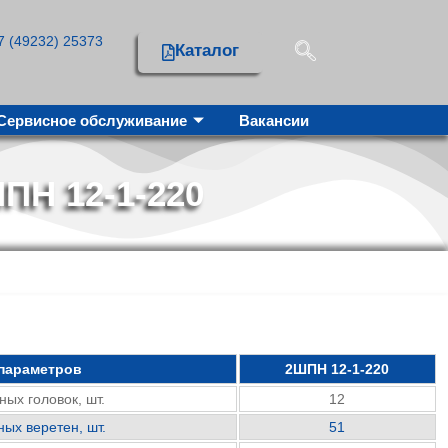
7 (49232) 25373
Каталог
Сервисное обслуживание
Вакансии
Н 12-1-220
параметров
2ШПН 12-1-220
ых головок, шт.
12
ых веретен, шт.
51