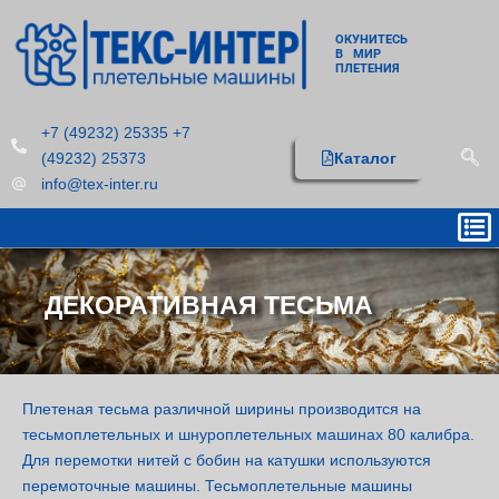
ОКУНИТЕСЬ
В МИР
ПЛЕТЕНИЯ
+7 (49232) 25335 +7
(49232) 25373
Каталог
info@tex-inter.ru
ДЕКОРАТИВНАЯ ТЕСЬМА
Плетеная тесьма различной ширины производится на
тесьмоплетельных и шнуроплетельных машинах 80 калибра.
Для перемотки нитей с бобин на катушки используются
перемоточные машины. Тесьмоплетельные машины